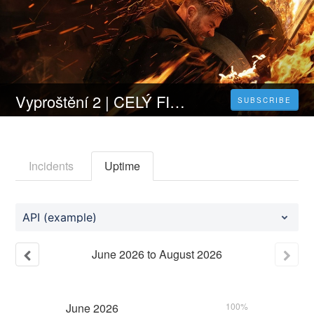
Vyproštění 2 | CELÝ FILM [2023] 𝐎𝐍𝐋𝐈𝐍𝐄 ZDARMA CZ/SK DABING I TITULKY
SUBSCRIBE
Incidents
Uptime
API (example)
June
2026
to
August
2026
June
2026
100%